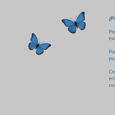
¿P
Po
es
Po
pu
Cr
en
cu