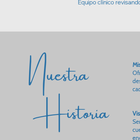
Equipo clínico revisand
Nuestra
Mis
Of
de
Historia
ca
Vis
Se
cu
en