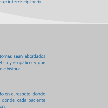
ajo interdisciplinaria
ntomas sean abordados
 ético y empático, y que
e historia.
do en el respeto, donde
 donde cada paciente
n.​